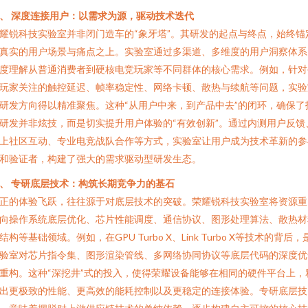
、 深度连接用户：以需求为源，驱动技术迭代
耀锐科技实验室并非闭门造车的“象牙塔”。其研发的起点与终点，始终锚
真实的用户场景与痛点之上。实验室通过多渠道、多维度的用户洞察体系
度理解从普通消费者到硬核电竞玩家等不同群体的核心需求。例如，针对
玩家关注的触控延迟、帧率稳定性、网络卡顿、散热与续航等问题，实验
研发方向得以精准聚焦。这种“从用户中来，到产品中去”的闭环，确保了
研发并非炫技，而是切实提升用户体验的“有效创新”。通过内测用户反馈
上社区互动、专业电竞战队合作等方式，实验室让用户成为技术革新的参
和验证者，构建了强大的需求驱动型研发生态。
、 专研底层技术：构筑长期竞争力的基石
正的体验飞跃，往往源于对底层技术的突破。荣耀锐科技实验室将资源重
向操作系统底层优化、芯片性能调度、通信协议、图形处理算法、散热材
结构等基础领域。例如，在GPU Turbo X、Link Turbo X等技术的背后，
验室对芯片指令集、图形渲染管线、多网络协同协议等底层代码的深度优
重构。这种“深挖井”式的投入，使得荣耀设备能够在相同的硬件平台上，
出更极致的性能、更高效的能耗控制以及更稳定的连接体验。专研底层技