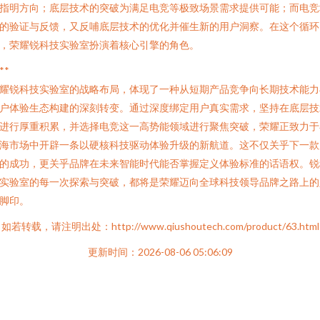
指明方向；底层技术的突破为满足电竞等极致场景需求提供可能；而电竞
的验证与反馈，又反哺底层技术的优化并催生新的用户洞察。在这个循环
，荣耀锐科技实验室扮演着核心引擎的角色。
**
耀锐科技实验室的战略布局，体现了一种从短期产品竞争向长期技术能力
户体验生态构建的深刻转变。通过深度绑定用户真实需求，坚持在底层技
进行厚重积累，并选择电竞这一高势能领域进行聚焦突破，荣耀正致力于
海市场中开辟一条以硬核科技驱动体验升级的新航道。这不仅关乎下一款
的成功，更关乎品牌在未来智能时代能否掌握定义体验标准的话语权。锐
实验室的每一次探索与突破，都将是荣耀迈向全球科技领导品牌之路上的
脚印。
如若转载，请注明出处：http://www.qiushoutech.com/product/63.html
更新时间：2026-08-06 05:06:09