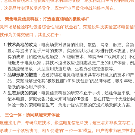
，意味着摆脱对上游供应链技术的单纯依赖，逐步构建自主可控的核心技
，这是品牌实现长期差异化、应对行业同质化挑战的根本所在。
、 聚焦电竞信息科技：打造垂直领域的极致标杆
竞市场是检验移动设备综合性能的“试金石”。荣耀锐科技实验室将电竞信
技作为关键突破口，其意义在于：
技术高地的攻克
：电竞场景对设备的性能、散热、网络、触控、音频
显示等提出了近乎严苛的要求。实验室以此为目标进行技术攻坚，所
得的成果（如超低延迟触控、AI稳帧技术、蜂窝/Wi-Fi双网并发）不
能服务于电竞玩家，其技术溢出效应也能惠及更广泛的用户体验，例
视频流畅播放、大型应用快速启动、远程办公稳定连接等。
品牌形象的塑造
：通过持续在电竞领域推出具有标杆意义的技术和产
品，荣耀能够强化其“极致性能”和“科技创新”的品牌标签，吸引年轻
活跃的核心用户群体。
生态系统的拓展
：电竞信息科技的研究不止于手机，还延伸至平板、
记本电脑、穿戴设备乃至未来可能的XR设备，旨在打造一个无缝协
体验一致的荣耀电竞生态，为用户提供完整的沉浸式场景解决方案。
、 三位一体：协同赋能未来体验
度连接用户、专研底层技术、聚焦电竞信息科技，这三者并非孤立存在，
形成了一个紧密协同、相互促进的“三位一体”模型。用户需求为底层技术