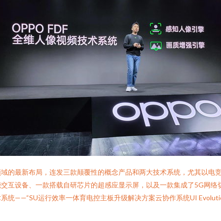
领域的最新布局，连发三款颠覆性的概念产品和两大技术系统，尤其以电
交互设备、一款搭载自研芯片的超感应显示屏，以及一款集成了5G网络
—“SU运行效率一体育电控主板升级解决方案云协作系统UI Evoluti