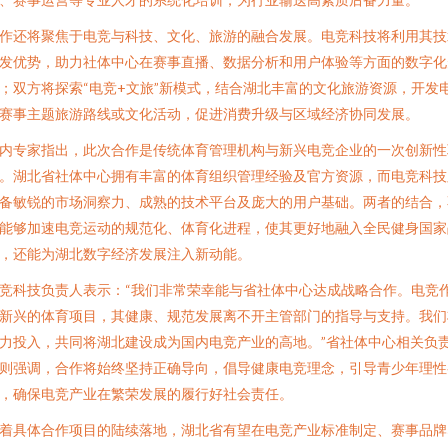
作还将聚焦于电竞与科技、文化、旅游的融合发展。电竞科技将利用其技
发优势，助力社体中心在赛事直播、数据分析和用户体验等方面的数字化
；双方将探索“电竞+文旅”新模式，结合湖北丰富的文化旅游资源，开发
赛事主题旅游路线或文化活动，促进消费升级与区域经济协同发展。
内专家指出，此次合作是传统体育管理机构与新兴电竞企业的一次创新性
。湖北省社体中心拥有丰富的体育组织管理经验及官方资源，而电竞科技
备敏锐的市场洞察力、成熟的技术平台及庞大的用户基础。两者的结合，
能够加速电竞运动的规范化、体育化进程，使其更好地融入全民健身国家
，还能为湖北数字经济发展注入新动能。
竞科技负责人表示：“我们非常荣幸能与省社体中心达成战略合作。电竞
新兴的体育项目，其健康、规范发展离不开主管部门的指导与支持。我们
力投入，共同将湖北建设成为国内电竞产业的高地。”省社体中心相关负
则强调，合作将始终坚持正确导向，倡导健康电竞理念，引导青少年理性
，确保电竞产业在繁荣发展的履行好社会责任。
着具体合作项目的陆续落地，湖北省有望在电竞产业标准制定、赛事品牌