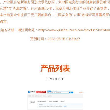
、产业融合创新等方面形成示范效应，为中国电竞行业的健康发展贡献“
智慧”与“湖北方案”。此次战略合作，无疑为湖北体育产业开辟了新赛道
本土电竞企业提供了更广阔的舞台，共同谋划的“大事”必将谱写共赢发展
篇章。
如若转载，请注明出处：http://www.qiushoutech.com/product/83.html
更新时间：2026-08-08 01:21:27
产品列表
PRODUCT