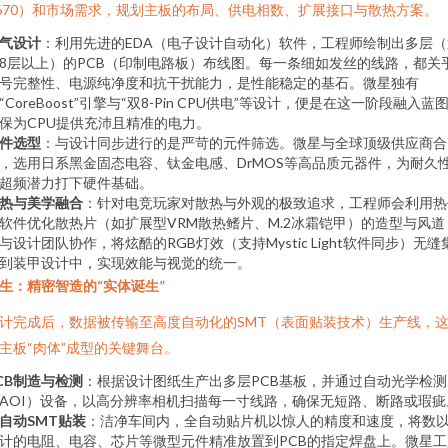
670）和市场需求，规划主板的布局、供电相数、扩展接口与散热方案。
气设计
：利用先进的EDA（电子设计自动化）软件，工程师绘制出多层（
8层以上）的PCB（印制电路板）布线图。每一条细如发丝的线路，都关
号完整性、电源纯净度和抗干扰能力，是性能稳定的基石。微星独有
“CoreBoost”引擎与“双8-Pin CPU供电”等设计，便是在这一阶段融入蓝
保为CPU提供充沛且精准的电力。
件选型
：与设计同步进行的是严苛的元件筛选。微星与全球顶级供应商合
，选用日系黑金固态电容、钛金电感、DrMOS等高品质元器件，为耐久
超频潜力打下硬件基础。
热与美学融合
：针对电竞玩家对散热与外观的极致追求，工程师会利用热
软件优化散热片（如扩展型VRM散热鳍片、M.2冰霜铠甲）的造型与风道
与设计团队协作，将炫酷的RGB灯效（支持Mystic Light软件同步）无缝
到装甲设计中，实现效能与视觉的统一。
生：精密智造的“实体诞生”
计完成后，数据被传输至高度自动化的SMT（表面贴装技术）生产线，
主板“肉体”成型的关键舞台。
CB制造与检测
：根据设计图纸生产出多层PCB基板，并通过自动光学检测
AOI）设备，以高分辨率相机扫描每一寸线路，确保无短路、断路或瑕疵
自动SMT贴装
：洁净车间内，全自动贴片机以惊人的精度和速度，将数
计的电阻、电容、芯片等微型元件精准放置到PCB的指定焊盘上。微星工