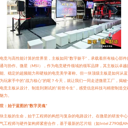
电竞与高性能计算的世界里，主板如同“数字躯干”，承载着所有核心部件
通与协作。微星（MSI），作为电竞硬件领域的领军品牌，其主板以卓越
能、稳定的超频能力和硬核的电竞美学著称。但一块顶级主板是如何从蓝
为玩家手中的“战力核心”的呢？今天，就让我们一同走进微星工厂，揭秘
电竞主板从设计、制造到测试的“前世今生”，感受信息科技与精密制造交
魅力。
世：始于蓝图的“数字灵魂”
块主板的生命，始于工程师的构想与复杂的电路设计。在微星的研发中心
气工程师与硬件架构师紧密合作，基于最新的芯片组（如Intel Z790或A