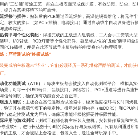
用的“三防漆”喷涂工艺，能在主板表面形成保护膜，有效防潮、防尘、防
，提升在恶劣环境下的可靠性。
流焊接与插件
：贴装后的PCB通过回流焊炉，高温使锡膏熔化，将元件牢
定。较大的接口（如PCIe插槽、电源接口）通过自动或半自动设备进行
与波峰焊接。
热装甲与个性化装配
：焊接完成的主板进入组装线，工人会手工安装大型
装甲、I/O背板、RGB灯带等个性化部件。微星标志性的“龙纹”装甲和金
固PCIe插槽，便是在此环节赋予主板独特的电竞身份与物理强度。
炼：严苛测试的“终极试炼”
装完成的主板远未“毕业”，它们必须经历一系列堪称严酷的测试，才能获
厂。
动化功能测试（ATE）
：每块主板都会被接入自动化测试平台，模拟真实
场景，对每一个USB端口、音频接口、网络芯片、PCIe通道等进行高速
与信号测试，确保所有功能百分之百正常。
境压力测试
：主板会在高低温湿热试验箱中，经历温度循环与长时间烤机
，验证其在极端气候下的稳定性。微星对超频内存（如DDR5）和CPU的
性与稳定性测试尤为严格，确保玩家能轻松挖掘硬件极限性能。
际应用与游戏测试
：测试工程师会将主板装入整机，安装操作系统和主流
/专业软件，进行长达数十小时的实际运行与负载测试。只有顺利通过所
卡的主板，才会被贴上合格证，包装入盒，送往全球玩家手中。