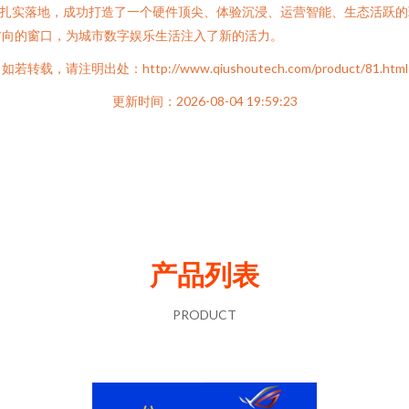
和扎实落地，成功打造了一个硬件顶尖、体验沉浸、运营智能、生态活跃
方向的窗口，为城市数字娱乐生活注入了新的活力。
如若转载，请注明出处：http://www.qiushoutech.com/product/81.html
更新时间：2026-08-04 19:59:23
产品列表
PRODUCT