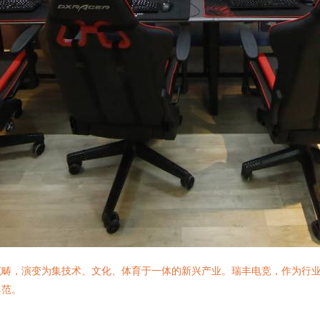
范畴，演变为集技术、文化、体育于一体的新兴产业。瑞丰电竞，作为行
典范。