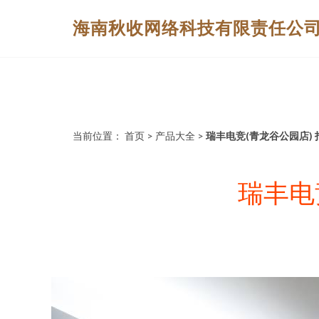
海南秋收网络科技有限责任公
当前位置：
首页
>
产品大全
>
瑞丰电竞(青龙谷公园店)
瑞丰电