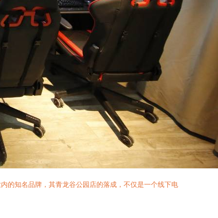
业内的知名品牌，其青龙谷公园店的落成，不仅是一个线下电