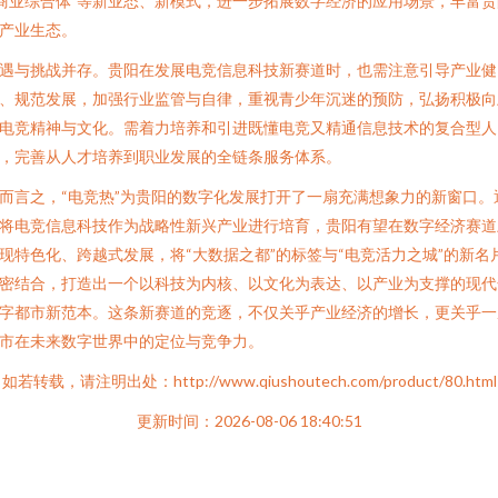
商业综合体”等新业态、新模式，进一步拓展数字经济的应用场景，丰富贵
产业生态。
遇与挑战并存。贵阳在发展电竞信息科技新赛道时，也需注意引导产业健
、规范发展，加强行业监管与自律，重视青少年沉迷的预防，弘扬积极向
电竞精神与文化。需着力培养和引进既懂电竞又精通信息技术的复合型人
，完善从人才培养到职业发展的全链条服务体系。
而言之，“电竞热”为贵阳的数字化发展打开了一扇充满想象力的新窗口。
将电竞信息科技作为战略性新兴产业进行培育，贵阳有望在数字经济赛道
现特色化、跨越式发展，将“大数据之都”的标签与“电竞活力之城”的新名
密结合，打造出一个以科技为内核、以文化为表达、以产业为支撑的现代
字都市新范本。这条新赛道的竞逐，不仅关乎产业经济的增长，更关乎一
市在未来数字世界中的定位与竞争力。
如若转载，请注明出处：http://www.qiushoutech.com/product/80.html
更新时间：2026-08-06 18:40:51