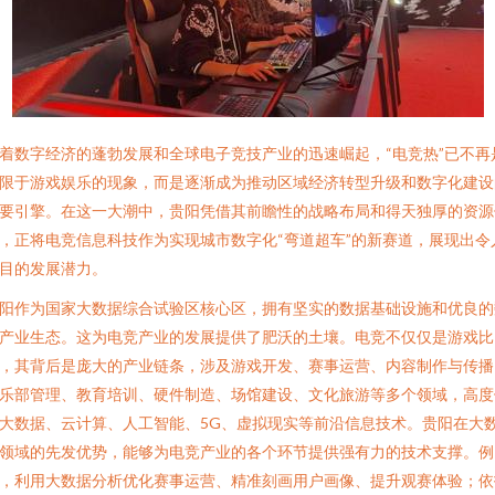
着数字经济的蓬勃发展和全球电子竞技产业的迅速崛起，“电竞热”已不再
限于游戏娱乐的现象，而是逐渐成为推动区域经济转型升级和数字化建设
要引擎。在这一大潮中，贵阳凭借其前瞻性的战略布局和得天独厚的资源
，正将电竞信息科技作为实现城市数字化“弯道超车”的新赛道，展现出令
目的发展潜力。
阳作为国家大数据综合试验区核心区，拥有坚实的数据基础设施和优良的
产业生态。这为电竞产业的发展提供了肥沃的土壤。电竞不仅仅是游戏比
，其背后是庞大的产业链条，涉及游戏开发、赛事运营、内容制作与传播
乐部管理、教育培训、硬件制造、场馆建设、文化旅游等多个领域，高度
大数据、云计算、人工智能、5G、虚拟现实等前沿信息技术。贵阳在大
领域的先发优势，能够为电竞产业的各个环节提供强有力的技术支撑。例
，利用大数据分析优化赛事运营、精准刻画用户画像、提升观赛体验；依