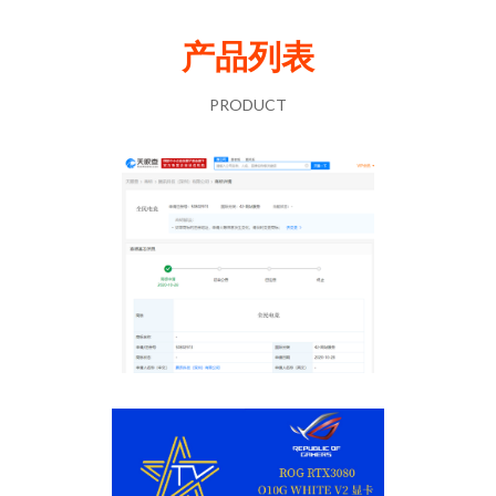
产品列表
PRODUCT